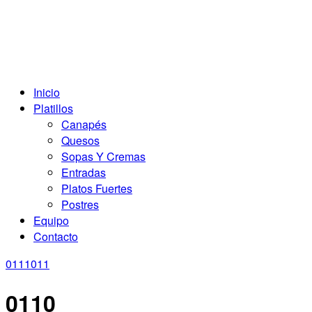
Inicio
Platillos
Canapés
Quesos
Sopas Y Cremas
Entradas
Platos Fuertes
Postres
Equipo
Contacto
0111
011
0110