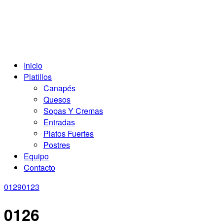
Inicio
Platillos
Canapés
Quesos
Sopas Y Cremas
Entradas
Platos Fuertes
Postres
Equipo
Contacto
0129
0123
0126